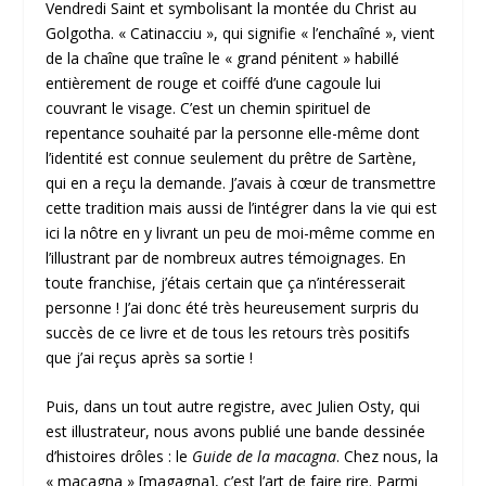
Vendredi Saint et symbolisant la montée du Christ au
Golgotha. « Catinacciu », qui signifie « l’enchaîné », vient
de la chaîne que traîne le « grand pénitent » habillé
entièrement de rouge et coiffé d’une cagoule lui
couvrant le visage. C’est un chemin spirituel de
repentance souhaité par la personne elle-même dont
l’identité est connue seulement du prêtre de Sartène,
qui en a reçu la demande. J’avais à cœur de transmettre
cette tradition mais aussi de l’intégrer dans la vie qui est
ici la nôtre en y livrant un peu de moi-même comme en
l’illustrant par de nombreux autres témoignages. En
toute franchise, j’étais certain que ça n’intéresserait
personne ! J’ai donc été très heureusement surpris du
succès de ce livre et de tous les retours très positifs
que j’ai reçus après sa sortie !
Puis, dans un tout autre registre, avec Julien Osty, qui
est illustrateur, nous avons publié une bande dessinée
d’histoires drôles : le
Guide de la macagna
. Chez nous, la
« macagna » [magagna], c’est l’art de faire rire. Parmi