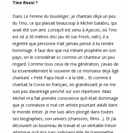
Tino Rossi ?
Dans
La Femme du boulanger
, je chantais déjà un peu
du Tino, ce qui plaisait beaucoup à Michel Galabru, qui
avait été son ami. Lorsqu’il est venu à Ajaccio, où Tino
est né à 30 mètres d’ici (au 45 rue Fresh,
ndlr
), il a
regretté que personne n’ait jamais pensé à lui rendre
hommage. Il faut dire que nul n’étant prophète en son
pays, on le considérait ici comme un chanteur un peu
ringard. Comme tous ceux de ma génération, j’avais de
lui essentiellement le souvenir de ce monsieur déjà âgé
chantant « Petit Papa Noël » à la télé… Et comme il
chantait la Corse en français, en grandissant je ne me
suis pas davantage penché sur son répertoire. Mais
Michel m’a fait prendre conscience qu’il était dommage
que je connaisse si mal cet artiste pourtant adulé dans
le monde entier. Je me suis alors plongé dans toutes
ses biographies, son univers (chansons, films…). Et j’ai
découvert un bourreau de travail et un véritable trésor
artistique qu’il m’a paru indispensable de transmettre.