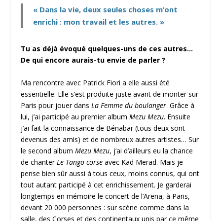
« Dans la vie, deux seules choses m’ont
enrichi : mon travail et les autres. »
Tu as déjà évoqué quelques-uns de ces autres…
De qui encore aurais-tu envie de parler ?
Ma rencontre avec Patrick Fiori a elle aussi été
essentielle. Elle s’est produite juste avant de monter sur
Paris pour jouer dans
La Femme du boulanger
. Grâce à
lui, j’ai participé au premier album
Mezu Mezu
. Ensuite
j’ai fait la connaissance de Bénabar (tous deux sont
devenus des amis) et de nombreux autres artistes… Sur
le second album
Mezu Mezu
, j’ai d’ailleurs eu la chance
de chanter
Le Tango corse
avec Kad Merad. Mais je
pense bien sûr aussi à tous ceux, moins connus, qui ont
tout autant participé à cet enrichissement. Je garderai
longtemps en mémoire le concert de l’Arena, à Paris,
devant 20 000 personnes : sur scène comme dans la
salle, des Corses et des continentaux unis par ce même