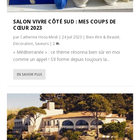
SALON VIVRE CÔTÉ SUD : MES COUPS DE
CŒUR 2023
par
Catherine Hoss-Mesli
|
24 Juil 2023
|
Bien-être & Beauté
,
Décoration
,
Saveurs
|
2
« Méditerranée » : ce thème résonna bien sûr en moi
comme un appel ! S’il forme depuis toujours la...
EN SAVOIR PLUS