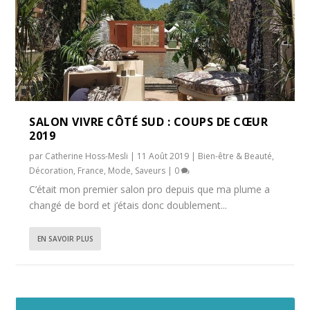
SALON VIVRE CÔTÉ SUD : COUPS DE CŒUR
2019
par
Catherine Hoss-Mesli
|
11 Août 2019
|
Bien-être & Beauté
,
Décoration
,
France
,
Mode
,
Saveurs
|
0
C’était mon premier salon pro depuis que ma plume a
changé de bord et j’étais donc doublement...
EN SAVOIR PLUS