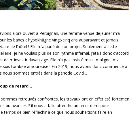
 avions alors ouvert à Perpignan, une femme venue déjeuner m’a
s sur les bancs d’hypokhâgne vingt-cinq ans auparavant et jamais
taire de l’hôtel ! Elle m’a parlé de son projet. Seulement à cette
ellerie, je ne voulais plus de son rythme infernal. J’étais donc d’accord
 de m’investir davantage. Elle n’a pas insisté mais, maligne, m’a
là… je suis tombée amoureuse ! Fin 2019, nous avons donc commencé à
 Puis nous sommes entrés dans la période Covid…
coup de retard…
 sommes retrouvés confrontés, les travaux ont en effet été fortemen
ns pu avancer. S’il nous a fallu attendre un an et demi pour
e temps de bien réfléchir à ce que nous souhaitions faire en