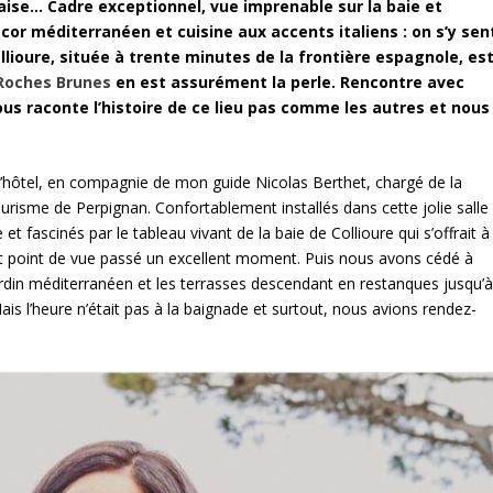
aise… Cadre exceptionnel, vue imprenable sur la baie et
cor méditerranéen et cuisine aux accents italiens : on s’y sen
lioure, située à trente minutes de la frontière espagnole, es
Roches Brunes
en est assurément la perle. Rencontre avec
nous raconte l’histoire de ce lieu pas comme les autres et nous
l’hôtel, en compagnie de mon guide Nicolas Berthet, chargé de la
ourisme de Perpignan. Confortablement installés dans cette jolie salle
et fascinés par le tableau vivant de la baie de Collioure qui s’offrait à
out point de vue passé un excellent moment. Puis nous avons cédé à
 jardin méditerranéen et les terrasses descendant en restanques jusqu’
ais l’heure n’était pas à la baignade et surtout, nous avions rendez-